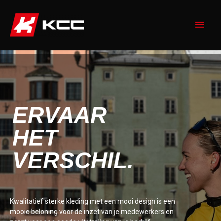
Doorgaan
naar
Hoo
inhoud
ERVAAR
HET
VERSCHIL.
Kwalitatief sterke kleding met een mooi design is een
mooie beloning voor de inzet van je medewerkers en